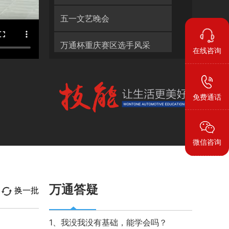
五一文艺晚会
万通杯重庆赛区选手风采
在线咨询
技能大赛
免费通话
万通杯全国技能大赛决赛
第二届趣味运动会
微信咨询
万通杯湖南赛区集锦
万通杯获奖学子何苾婴
万通答疑
返回顶部
换一批
龙虎榜 决赛
1、我没我没有基础，能学会吗？