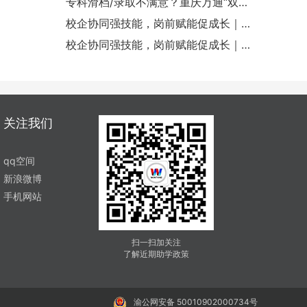
专科滑档/录取不满意？重庆万通“双高
业专场面试！
2024军训生活纪录（一）
人才培养计划”补录啦，8.8-8.9航轨专
校企协同强技能，岗前赋能促成长｜宁
业专场面试！
波驰田集团进校开展岗前强化培训
校企协同强技能，岗前赋能促成长｜宁
2024军训生活纪录（二）
波驰田集团进校开展岗前强化培训
2024军训生活纪录（三）
关注我们
2024军训生活纪录（四）
2024军训生活纪录（五）
qq空间
新浪微博
2024军训生活纪录（六）
手机网站
2024焊接第五期技能大赛锦集
扫一扫加关注
了解近期助学政策
（一）
2024焊接第五期技能大赛锦集
（二）
2024焊接第五期技能大赛锦集
渝公网安备 50010902000734号