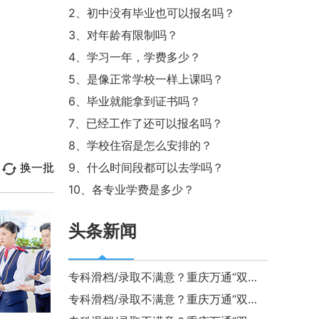
重庆万通课余时光-接力跑
2、初中没有毕业也可以报名吗？
3、对年龄有限制吗？
2024年，重庆万通职业学校一
4、学习一年，学费多少？
期夏令营招募
2024五一晚会集锦
5、是像正常学校一样上课吗？
6、毕业就能拿到证书吗？
2024五一晚会续（一）
7、已经工作了还可以报名吗？
8、学校住宿是怎么安排的？
2024五一晚会续（二）
换一批
9、什么时间段都可以去学吗？
趣味运动会
10、各专业学费是多少？
新生采访一
头条新闻
新生采访二
专科滑档/录取不满意？重庆万通“双高
人才培养计划”补录啦，8.8-8.9航轨专
专科滑档/录取不满意？重庆万通“双高
新生采访三
业专场面试！
人才培养计划”补录啦，8.8-8.9航轨专