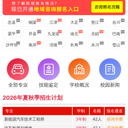
通知
焊接、PLC、新能源 短期学习班即将开班！
忠县
铜梁
江津
大足
垫江
合川
梁平
开县
九龙坡
渝北
北碚
巴南
沙坪坝
南岸
涪陵
长寿
永川
璧山
全部专业
技能鉴定
学校概况
校园新闻
2026年夏秋季招生计划
专业
学制
名额
报名通道
新能源汽车技术工程师
3年制
42人
咨询学费
汽车检测与维修
3年制
42人
咨询学费