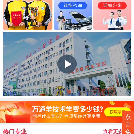
点
击
热门专业
查看更多
>>
免