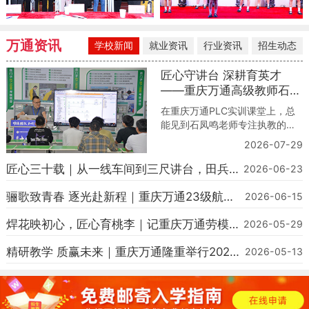
万通资讯
学校新闻
就业资讯
行业资讯
招生动态
匠心守讲台 深耕育英才
——重庆万通高级教师石凤
鸣的职教之路
在重庆万通PLC实训课堂上，总
能见到石凤鸣老师专注执教的身
影。他手持编程设备，细致指导
2026-07-29
学生调试自动化设备、拆解工控
实操难题，以严谨专业的技术态
匠心三十载｜从一线车间到三尺讲台，田兵老
2026-06-23
度、热忱用心的育人初心，深耕
师以技育人筑梦前行
职教讲台，用心培育每一位智能
骊歌致青春 逐光赴新程｜重庆万通23级航轨
2026-06-15
制造技能人才。作为学校电气自
毕业典礼圆满落幕
动化高级教师，石凤鸣凭借十余
焊花映初心，匠心育桃李｜记重庆万通劳模教
2026-05-29
年一线企业技术积淀与扎实的专
师吴应明
业功底，成为学子技
精研教学 质赢未来｜重庆万通隆重举行2026
2026-05-13
教学质量季启动仪式