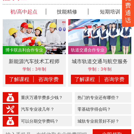
费
初/高中起点
|
技能精修
|
短期培训
通
话
新能源汽车技术工程师
城市轨道交通与航空服务
学制：3年制
学制：3年制
了解课程
|
咨询学费
了解课程
|
咨询学费
重庆万通学费多少钱？
热门的专业还有哪些？
汽车专业读几年？
零基础学得会吗？
可以分期交学费吗？
城轨专业前景好不好？