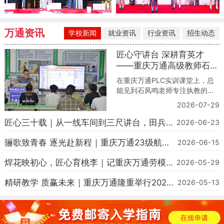
万通资讯
学校新闻
就业资讯
行业资讯
招生动态
匠心守讲台 深耕育英才
——重庆万通高级教师石凤
鸣的职教之路
在重庆万通PLC实训课堂上，总
能见到石凤鸣老师专注执教的身
影。他手持编程设备，细致指导
2026-07-29
学生调试自动化设备、拆解工控
实操难题，以严谨专业的技术态
匠心三十载｜从一线车间到三尺讲台，田兵老
2026-06-23
度、热忱用心的育人初心，深耕
师以技育人筑梦前行
职教讲台，用心培育每一位智能
骊歌致青春 逐光赴新程｜重庆万通23级航轨
2026-06-15
制造技能人才。作为学校电气自
毕业典礼圆满落幕
动化高级教师，石凤鸣凭借十余
焊花映初心，匠心育桃李｜记重庆万通劳模教
2026-05-29
年一线企业技术积淀与扎实的专
师吴应明
业功底，成为学子技
精研教学 质赢未来｜重庆万通隆重举行2026
2026-05-13
教学质量季启动仪式