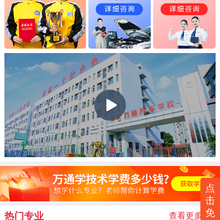
点
击
免
热门专业
查看更多
>>