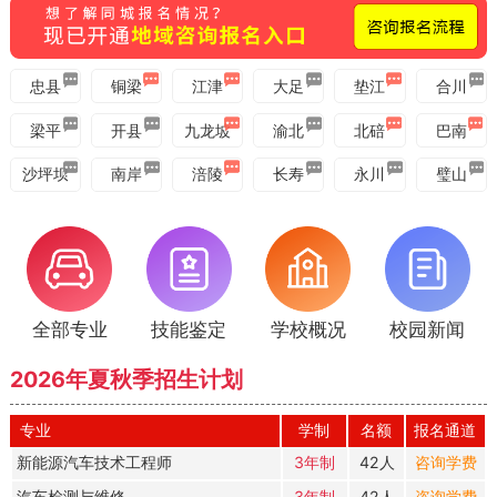
通知
焊接、PLC、新能源 短期学习班即将开班！
忠县
铜梁
江津
大足
垫江
合川
梁平
开县
九龙坡
渝北
北碚
巴南
沙坪坝
南岸
涪陵
长寿
永川
璧山
全部专业
技能鉴定
学校概况
校园新闻
2026年夏秋季招生计划
专业
学制
名额
报名通道
新能源汽车技术工程师
3年制
42人
咨询学费
汽车检测与维修
3年制
42人
咨询学费