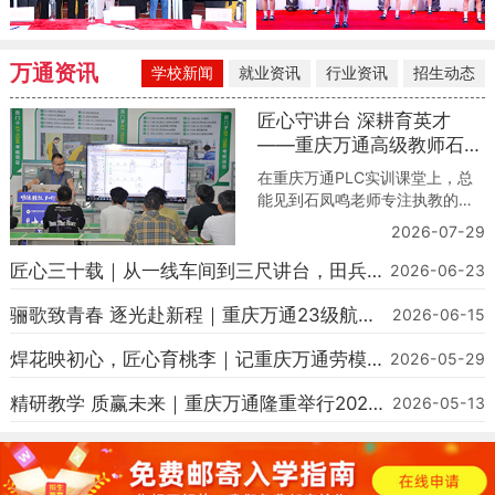
万通资讯
学校新闻
就业资讯
行业资讯
招生动态
匠心守讲台 深耕育英才
——重庆万通高级教师石凤
鸣的职教之路
在重庆万通PLC实训课堂上，总
能见到石凤鸣老师专注执教的身
影。他手持编程设备，细致指导
2026-07-29
学生调试自动化设备、拆解工控
实操难题，以严谨专业的技术态
匠心三十载｜从一线车间到三尺讲台，田兵老
2026-06-23
度、热忱用心的育人初心，深耕
师以技育人筑梦前行
职教讲台，用心培育每一位智能
骊歌致青春 逐光赴新程｜重庆万通23级航轨
2026-06-15
制造技能人才。作为学校电气自
毕业典礼圆满落幕
动化高级教师，石凤鸣凭借十余
焊花映初心，匠心育桃李｜记重庆万通劳模教
2026-05-29
年一线企业技术积淀与扎实的专
师吴应明
业功底，成为学子技
精研教学 质赢未来｜重庆万通隆重举行2026
2026-05-13
教学质量季启动仪式