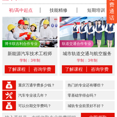
费
初/高中起点
|
技能精修
|
短期培训
通
话
新能源汽车技术工程师
城市轨道交通与航空服务
学制：3年制
学制：3年制
了解课程
|
咨询学费
了解课程
|
咨询学费
重庆万通学费多少钱？
热门的专业还有哪些？
汽车专业读几年？
零基础学得会吗？
可以分期交学费吗？
城轨专业前景好不好？