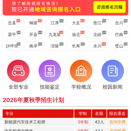
忠县
铜梁
江津
大足
垫江
合川
梁平
开县
九龙坡
渝北
北碚
巴南
沙坪坝
南岸
涪陵
长寿
永川
璧山
全部专业
技能鉴定
学校概况
校园新闻
2026年夏秋季招生计划
专业
学制
名额
报名通道
新能源汽车技术工程师
3年制
42人
咨询学费
汽车检测与维修
3年制
42人
咨询学费