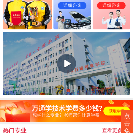
点
击
热门专业
查看更多
>>
免